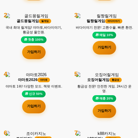
2
3
골드몽릴게임
릴짱릴게임
릴게임
바다이야기
국내 최대 릴게임! 야마토,바다이야기,
바다이야기 전문! 고환수율. 빠른 환전.
황금성 올인원.
🎁 매일 10%
🎁 첫충 100%
가입하기
가입하기
4
5
야마토2026
오징어릴게임
야마토
황금성
야마토 1위! 다양한 모드. 잭팟 이벤트.
황금성 전문! 안전한 게임. 24시간 운
영.
🎁 신규 50%
🎁 매충 20%
가입하기
가입하기
6
7