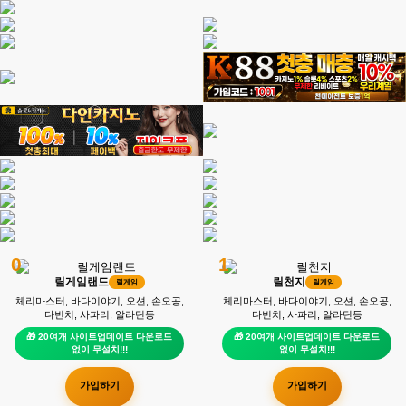
0
1
릴게임랜드
릴천지
릴게임
릴게임
체리마스터, 바다이야기, 오션, 손오공,
체리마스터, 바다이야기, 오션, 손오공,
다빈치, 사파리, 알라딘등
다빈치, 사파리, 알라딘등
🎁 20여개 사이트업데이트 다운로드
🎁 20여개 사이트업데이트 다운로드
없이 무설치!!!
없이 무설치!!!
가입하기
가입하기