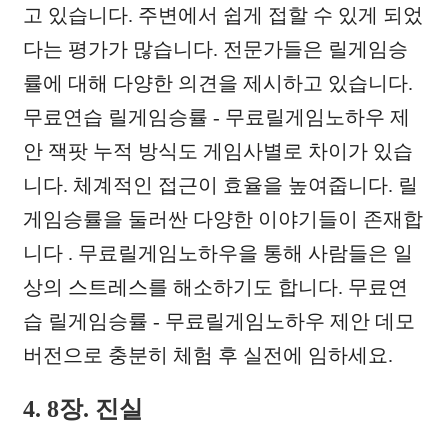
고 있습니다. 주변에서 쉽게 접할 수 있게 되었
다는 평가가 많습니다. 전문가들은 릴게임승
률에 대해 다양한 의견을 제시하고 있습니다.
무료연습 릴게임승률 - 무료릴게임노하우 제
안 잭팟 누적 방식도 게임사별로 차이가 있습
니다. 체계적인 접근이 효율을 높여줍니다. 릴
게임승률을 둘러싼 다양한 이야기들이 존재합
니다 . 무료릴게임노하우을 통해 사람들은 일
상의 스트레스를 해소하기도 합니다. 무료연
습 릴게임승률 - 무료릴게임노하우 제안 데모
버전으로 충분히 체험 후 실전에 임하세요.
4. 8장. 진실