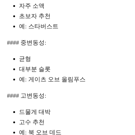
자주 소액
초보자 추천
예: 스타버스트
#### 중변동성:
균형
대부분 슬롯
예: 게이츠 오브 올림푸스
#### 고변동성:
드물게 대박
고수 추천
예: 북 오브 데드