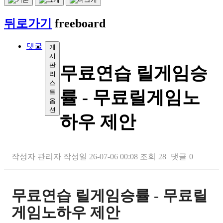
뒤로가기
freeboard
댓글
게
시
판
무료연습 릴게임승
리
스
률 - 무료릴게임노
트
옵
션
하우 제안
작성자
관리자
작성일
26-07-06 00:08
조회
28
댓글
0
본문
무료연습 릴게임승률 - 무료릴
게임노하우 제안