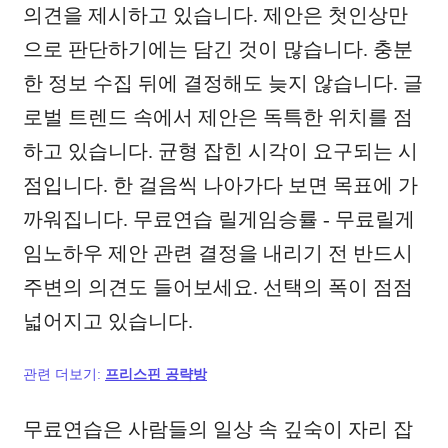
의견을 제시하고 있습니다. 제안은 첫인상만
으로 판단하기에는 담긴 것이 많습니다. 충분
한 정보 수집 뒤에 결정해도 늦지 않습니다. 글
로벌 트렌드 속에서 제안은 독특한 위치를 점
하고 있습니다. 균형 잡힌 시각이 요구되는 시
점입니다. 한 걸음씩 나아가다 보면 목표에 가
까워집니다. 무료연습 릴게임승률 - 무료릴게
임노하우 제안 관련 결정을 내리기 전 반드시
주변의 의견도 들어보세요. 선택의 폭이 점점
넓어지고 있습니다.
관련 더보기:
프리스핀 공략방
무료연습은 사람들의 일상 속 깊숙이 자리 잡