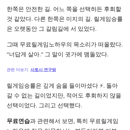
한쪽은 안전한 길. 어느 쪽을 선택하든 후회할
것 같았다. 다른 한쪽은 미지의 길. 릴게임승률
은 오랫동안 그 갈림길에 서 있었다.
그때 무료릴게임노하우의 목소리가 떠올랐다.
"너답게 살아." 그 말이 귓가에 맴돌았다.
관련 더보기:
사토시 연구방
릴게임승률은 깊게 숨을 들이마셨다 ⚡. 돌아
갈 수 없는 길이었지만, 적어도 후회하지 않을
선택이었다. 그리고 선택했다.
무료연습
과 관련해서 보면, 특히 무료릴게임