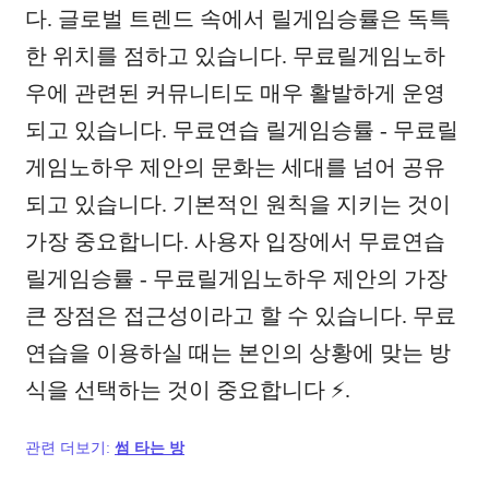
다. 글로벌 트렌드 속에서 릴게임승률은 독특
한 위치를 점하고 있습니다. 무료릴게임노하
우에 관련된 커뮤니티도 매우 활발하게 운영
되고 있습니다. 무료연습 릴게임승률 - 무료릴
게임노하우 제안의 문화는 세대를 넘어 공유
되고 있습니다. 기본적인 원칙을 지키는 것이
가장 중요합니다. 사용자 입장에서 무료연습
릴게임승률 - 무료릴게임노하우 제안의 가장
큰 장점은 접근성이라고 할 수 있습니다. 무료
연습을 이용하실 때는 본인의 상황에 맞는 방
식을 선택하는 것이 중요합니다 ⚡.
관련 더보기:
썸 타는 방