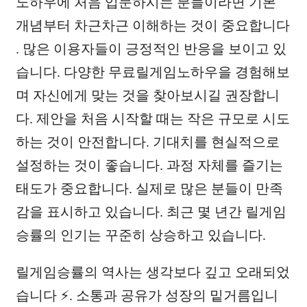
노하우에 처음 입문하시는 분들이라면 기본
개념부터 차근차근 이해하는 것이 중요합니다
. 많은 이용자들이 긍정적인 반응을 보이고 있
습니다. 다양한 무료릴게임노하우을 경험해보
며 자신에게 맞는 것을 찾아보시길 권장합니
다. 제안을 처음 시작할 때는 작은 규모로 시도
하는 것이 안전합니다. 기대치를 현실적으로
설정하는 것이 좋습니다. 과정 자체를 즐기는
태도가 중요합니다. 실제로 많은 분들이 만족
감을 표시하고 있습니다. 최근 몇 년간 릴게임
승률의 인기는 꾸준히 상승하고 있습니다.
릴게임승률의 역사는 생각보다 깊고 오래되었
습니다 ⚡. 소통과 공유가 성장의 밑거름입니