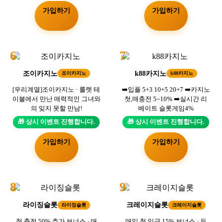
가입하기
가입하기
6
7
조이카지노
k88카지노
조이카지노
k88카지노
[우리계열]조이카지노 · 룰렛 테
➡️입플 5+3 10+5 20+7 ➡️카지노
이블에서 만난 매력적인 그녀와
첫,매충전 5~10% ➡️실시간 리
의 잊지 못할 만남!
베이트 슬롯게임4%
🎁 상시 이벤트 진행합니다.
🎁 상시 이벤트 진행합니다.
가입하기
가입하기
8
9
라이징슬롯
크레이지슬롯
라이징슬롯
크레이지슬롯
첫 충전 50% 추가 보너스 · 매
매일 첫 입금 15% 보너스 · 두