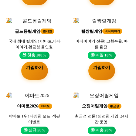
2
3
골드몽릴게임
릴짱릴게임
릴게임
바다이야기
국내 최대 릴게임! 야마토,바다
바다이야기 전문! 고환수율. 빠
이야기,황금성 올인원.
른 환전.
🎁 첫충 100%
🎁 매일 10%
가입하기
가입하기
4
5
야마토2026
오징어릴게임
야마토
황금성
야마토 1위! 다양한 모드. 잭팟
황금성 전문! 안전한 게임. 24시
이벤트.
간 운영.
🎁 신규 50%
🎁 매충 20%