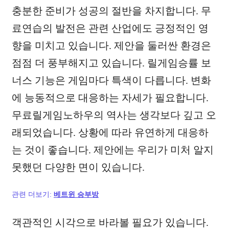
충분한 준비가 성공의 절반을 차지합니다. 무
료연습의 발전은 관련 산업에도 긍정적인 영
향을 미치고 있습니다. 제안을 둘러싼 환경은
점점 더 풍부해지고 있습니다. 릴게임승률 보
너스 기능은 게임마다 특색이 다릅니다. 변화
에 능동적으로 대응하는 자세가 필요합니다.
무료릴게임노하우의 역사는 생각보다 깊고 오
래되었습니다. 상황에 따라 유연하게 대응하
는 것이 좋습니다. 제안에는 우리가 미처 알지
못했던 다양한 면이 있습니다.
관련 더보기:
베트윈 승부방
객관적인 시각으로 바라볼 필요가 있습니다.