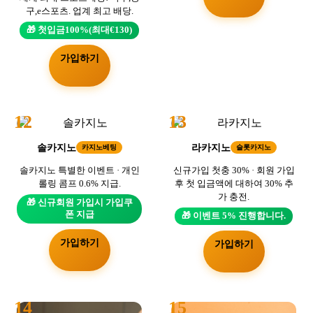
구,e스포츠. 업계 최고 배당.
🎁 첫입금100%(최대€130)
가입하기
12
13
솔카지노
라카지노
카지노베팅
슬롯카지노
솔카지노 특별한 이벤트 · 개인
신규가입 첫충 30% · 회원 가입
롤링 콤프 0.6% 지급.
후 첫 입금액에 대하여 30% 추
가 충전.
🎁 신규회원 가입시 가입쿠
폰 지급
🎁 이벤트 5% 진행합니다.
가입하기
가입하기
14
15