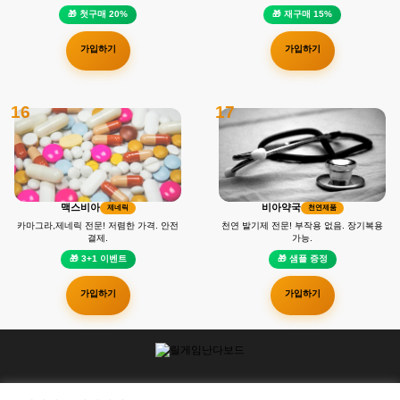
🎁 첫구매 20%
🎁 재구매 15%
가입하기
가입하기
16
17
맥스비아
비아약국
제네릭
천연제품
카마그라,제네릭 전문! 저렴한 가격. 안전
천연 발기제 전문! 부작용 없음. 장기복용
결제.
가능.
🎁 3+1 이벤트
🎁 샘플 증정
가입하기
가입하기