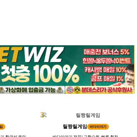
3
릴짱릴게임
임
바다이야기
야기,황금성 올인
바다이야기 전문! 고환수율. 빠른 환전.