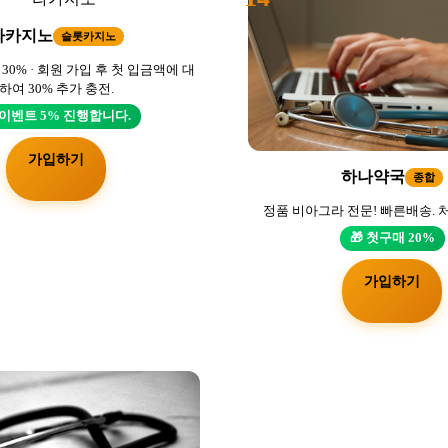
라카지노
슬롯카지노
30% · 회원 가입 후 첫 입금액에 대
하여 30% 추가 충전.
 이벤트 5% 진행합니다.
가입하기
하나약국
종합
정품 비아그라 전문! 빠른배송. 
🎁 첫구매 20%
가입하기