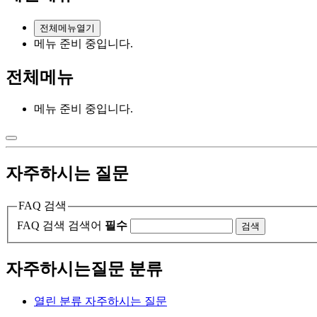
전체메뉴열기
메뉴 준비 중입니다.
전체메뉴
메뉴 준비 중입니다.
자주하시는 질문
FAQ 검색
FAQ 검색
검색어
필수
검색
자주하시는질문 분류
열린 분류
자주하시는 질문