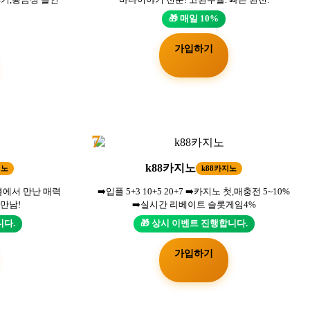
🎁 매일 10%
가입하기
7
k88카지노
지노
k88카지노
블에서 만난 매력
➡️입플 5+3 10+5 20+7 ➡️카지노 첫,매충전 5~10%
만남!
➡️실시간 리베이트 슬롯게임4%
니다.
🎁 상시 이벤트 진행합니다.
가입하기